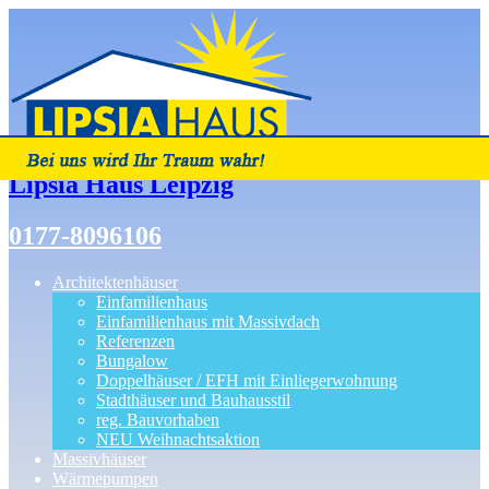
Lipsia Haus Leipzig
0177-8096106
Architektenhäuser
Einfamilienhaus
Einfamilienhaus mit Massivdach
Referenzen
Bungalow
Doppelhäuser / EFH mit Einliegerwohnung
Stadthäuser und Bauhausstil
reg. Bauvorhaben
NEU Weihnachtsaktion
Massivhäuser
Wärmepumpen