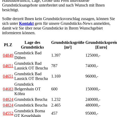
Hausbauwunsch, Lage, Größe und Preis individuelle
Grundstücksangebote unterbreitet und nach Wunsch mit Ihnen
besichtigt.
Sollte derzeit Ihnen kein Grundstücksvorschlag zusagen, können Sie
sich unter
Kontakt
gern für unsere Grundstücks-News anmelden,
damit wir Sie über neue Grundstücke in Ihrem Wunschgebiet
informieren können.
Lage des
Grundstücksgröße
Grundstückspreis
PLZ
Grundstücks
[m²]
[Euro]
Grundstück Bad
04849
1.397
125000,-
Düben
Grundstück Bad
04651
787
74000,-
Lausick OT Beucha
Grundstück Bad
04651
1.169
96000,-
Lausick OT Beucha
Grundstück
04683
Belgershain OT
600
150000,-
Köhra
04824
Grundstück Beucha
1.232
240000,-
04824
Grundstück Beucha
2.465
480000,-
Grundstück Borna
04552
457
95000,-
OT Kesselshain