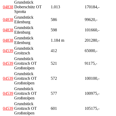
Grundstück
04838
Doberschütz OT
1.013
170184,-
Sprotta
Grundstück
04838
586
99620,-
Eilenburg
Grundstück
04838
598
101660,-
Eilenburg
Grundstück
04838
1.184 m
201280,-
Eilenburg
Grundstück
04539
412
65000,-
Groitzsch
Grundstück
04539
Groitzsch OT
521
91175,-
Großstolpen
Grundstück
04539
Groitzsch OT
572
100100,-
Großstolpen
Grundstück
04539
Groitzsch OT
577
100975,-
Großstolpen
Grundstück
04539
Groitzsch OT
601
105175,-
Großstolpen