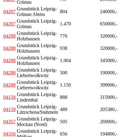
Grünau
Grundstück Leipzig-
04207
804
240000,-
Grünau Abriss
Grundstück Leipzig-
04207
1.470
650000,-
Grünau
Grundstück Leipzig-
04288
770
320000,-
Holzhausen
Grundstück Leipzig-
04288
938
320000,-
Holzhausen
Grundstück Leipzig-
04288
1.904
345000,-
Holzhausen
Grundstück Leipzig-
04288
500
190000,-
Liebertwolkwitz
Grundstück Leipzig-
04288
1.150
399000,-
Liebertwolkwitz
Grundstück Leipzig-
04158
888
315000,-
Lindenthal
Grundstück Leipzig-
04159
489
205380,-
Lützschena/Stahmeln
Grundstück Leipzig-
04357
505
269000,-
Mockau (Nord)
Grundstück Leipzig-
04316
656
194800,-
Mölkau