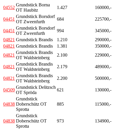
Grundstück Borna
04552
1.427
160000,-
OT Haubitz
Grundstück Borsdorf
04451
684
225700,-
OT Zweenfurth
Grundstück Borsdorf
04451
994
345000,-
OT Zweenfurth
04821
Grundstück Brandis
1.210
290000,-
04821
Grundstück Brandis
1.381
350000,-
Grundstück Brandis
04821
2.100
229000,-
OT Waldsteinberg
Grundstück Brandis
04821
2.179
489000,-
OT Waldsteinberg
Grundstück Brandis
04821
2.200
500000,-
OT Waldsteinberg
Grundstück Delitzsch
04509
621
130000,-
OT Spröda
Grundstück
04838
Doberschütz OT
885
115000,-
Sprotta
Grundstück
04838
Doberschütz OT
973
134900,-
Sprotta