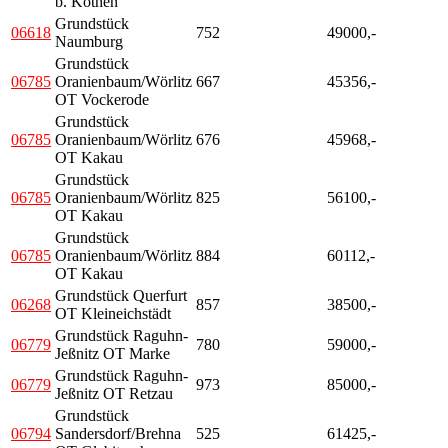
b. Köthen
Grundstück
06618
752
49000,-
Naumburg
Grundstück
06785
Oranienbaum/Wörlitz
667
45356,-
OT Vockerode
Grundstück
06785
Oranienbaum/Wörlitz
676
45968,-
OT Kakau
Grundstück
06785
Oranienbaum/Wörlitz
825
56100,-
OT Kakau
Grundstück
06785
Oranienbaum/Wörlitz
884
60112,-
OT Kakau
Grundstück Querfurt
06268
857
38500,-
OT Kleineichstädt
Grundstück Raguhn-
06779
780
59000,-
Jeßnitz OT Marke
Grundstück Raguhn-
06779
973
85000,-
Jeßnitz OT Retzau
Grundstück
06794
Sandersdorf/Brehna
525
61425,-