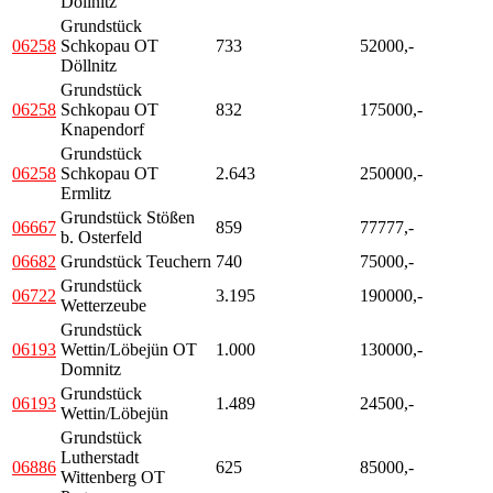
Döllnitz
Grundstück
06258
Schkopau OT
733
52000,-
Döllnitz
Grundstück
06258
Schkopau OT
832
175000,-
Knapendorf
Grundstück
06258
Schkopau OT
2.643
250000,-
Ermlitz
Grundstück Stößen
06667
859
77777,-
b. Osterfeld
06682
Grundstück Teuchern
740
75000,-
Grundstück
06722
3.195
190000,-
Wetterzeube
Grundstück
06193
Wettin/Löbejün OT
1.000
130000,-
Domnitz
Grundstück
06193
1.489
24500,-
Wettin/Löbejün
Grundstück
Lutherstadt
06886
625
85000,-
Wittenberg OT