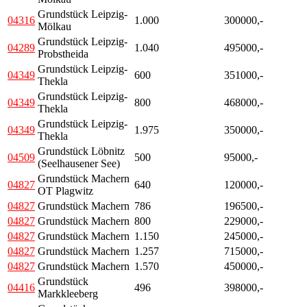
Grundstück Leipzig-
04316
1.000
300000,-
Mölkau
Grundstück Leipzig-
04289
1.040
495000,-
Probstheida
Grundstück Leipzig-
04349
600
351000,-
Thekla
Grundstück Leipzig-
04349
800
468000,-
Thekla
Grundstück Leipzig-
04349
1.975
350000,-
Thekla
Grundstück Löbnitz
04509
500
95000,-
(Seelhausener See)
Grundstück Machern
04827
640
120000,-
OT Plagwitz
04827
Grundstück Machern
786
196500,-
04827
Grundstück Machern
800
229000,-
04827
Grundstück Machern
1.150
245000,-
04827
Grundstück Machern
1.257
715000,-
04827
Grundstück Machern
1.570
450000,-
Grundstück
04416
496
398000,-
Markkleeberg