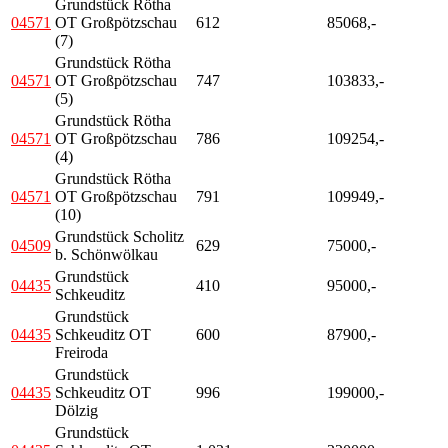
Grundstück Rötha
04571
OT Großpötzschau
612
85068,-
(7)
Grundstück Rötha
04571
OT Großpötzschau
747
103833,-
(5)
Grundstück Rötha
04571
OT Großpötzschau
786
109254,-
(4)
Grundstück Rötha
04571
OT Großpötzschau
791
109949,-
(10)
Grundstück Scholitz
04509
629
75000,-
b. Schönwölkau
Grundstück
04435
410
95000,-
Schkeuditz
Grundstück
04435
Schkeuditz OT
600
87900,-
Freiroda
Grundstück
04435
Schkeuditz OT
996
199000,-
Dölzig
Grundstück