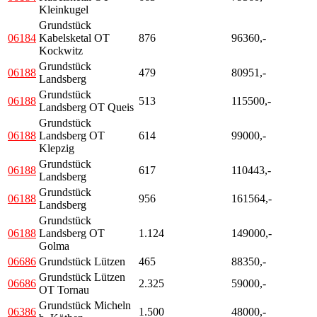
Kleinkugel
Grundstück
06184
Kabelsketal OT
876
96360,-
Kockwitz
Grundstück
06188
479
80951,-
Landsberg
Grundstück
06188
513
115500,-
Landsberg OT Queis
Grundstück
06188
Landsberg OT
614
99000,-
Klepzig
Grundstück
06188
617
110443,-
Landsberg
Grundstück
06188
956
161564,-
Landsberg
Grundstück
06188
Landsberg OT
1.124
149000,-
Golma
06686
Grundstück Lützen
465
88350,-
Grundstück Lützen
06686
2.325
59000,-
OT Tornau
Grundstück Micheln
06386
1.500
48000,-