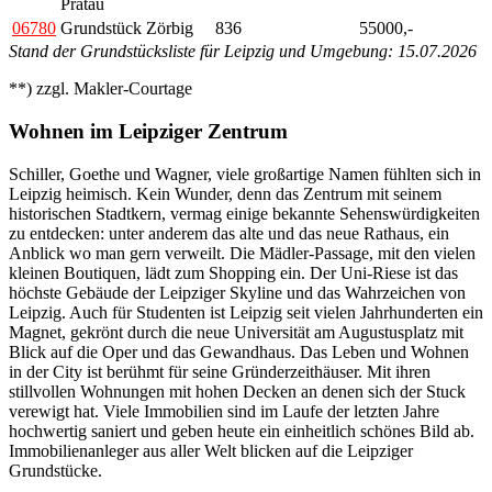
Pratau
06780
Grundstück Zörbig
836
55000,-
Stand der Grundstücksliste für Leipzig und Umgebung: 15.07.2026
**) zzgl. Makler-Courtage
Wohnen im Leipziger Zentrum
Schiller, Goethe und Wagner, viele großartige Namen fühlten sich in
Leipzig heimisch. Kein Wunder, denn das Zentrum mit seinem
historischen Stadtkern, vermag einige bekannte Sehenswürdigkeiten
zu entdecken: unter anderem das alte und das neue Rathaus, ein
Anblick wo man gern verweilt. Die Mädler-Passage, mit den vielen
kleinen Boutiquen, lädt zum Shopping ein. Der Uni-Riese ist das
höchste Gebäude der Leipziger Skyline und das Wahrzeichen von
Leipzig. Auch für Studenten ist Leipzig seit vielen Jahrhunderten ein
Magnet, gekrönt durch die neue Universität am Augustusplatz mit
Blick auf die Oper und das Gewandhaus. Das Leben und Wohnen
in der City ist berühmt für seine Gründerzeithäuser. Mit ihren
stillvollen Wohnungen mit hohen Decken an denen sich der Stuck
verewigt hat. Viele Immobilien sind im Laufe der letzten Jahre
hochwertig saniert und geben heute ein einheitlich schönes Bild ab.
Immobilienanleger aus aller Welt blicken auf die Leipziger
Grundstücke.