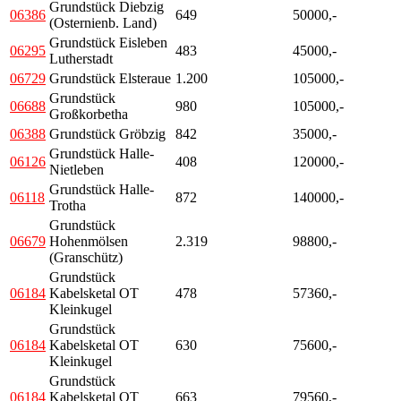
Grundstück Diebzig
06386
649
50000,-
(Osternienb. Land)
Grundstück Eisleben
06295
483
45000,-
Lutherstadt
06729
Grundstück Elsteraue
1.200
105000,-
Grundstück
06688
980
105000,-
Großkorbetha
06388
Grundstück Gröbzig
842
35000,-
Grundstück Halle-
06126
408
120000,-
Nietleben
Grundstück Halle-
06118
872
140000,-
Trotha
Grundstück
06679
Hohenmölsen
2.319
98800,-
(Granschütz)
Grundstück
06184
Kabelsketal OT
478
57360,-
Kleinkugel
Grundstück
06184
Kabelsketal OT
630
75600,-
Kleinkugel
Grundstück
06184
Kabelsketal OT
663
79560,-