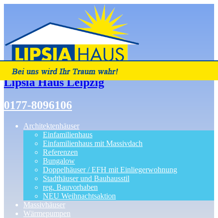
Lipsia Haus Leipzig
0177-8096106
Architektenhäuser
Einfamilienhaus
Einfamilienhaus mit Massivdach
Referenzen
Bungalow
Doppelhäuser / EFH mit Einliegerwohnung
Stadthäuser und Bauhausstil
reg. Bauvorhaben
NEU Weihnachtsaktion
Massivhäuser
Wärmepumpen