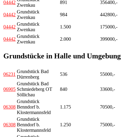
04442
891
356400,-
Zwenkau
Grundstück
04442
984
442800,-
Zwenkau
Grundstück
04442
1.500
175000,-
Zwenkau
Grundstück
04442
2.000
399000,-
Zwenkau
Grundstücke in Halle und Umgebung
Grundstück Bad
06231
536
55000,-
Dürrenberg
Grundstück Bad
06905
Schmiedeberg OT
840
33600,-
Söllichau
Grundstück
06308
Benndorf b.
1.175
70500,-
Klostermannsfeld
Grundstück
06308
Benndorf b.
1.250
75000,-
Klostermannsfeld
Grundstück