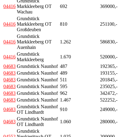
Grundstück
04416
Markkleeberg OT
692
369000,-
Wachau
Grundstück
04416
Markkleeberg OT
810
251100,-
Großdeuben
Grundstück
04416
Markkleeberg OT
1.262
586830,-
Auenhain
Grundstück
04416
1.670
520000,-
Markkleeberg
04683
Grundstück Naunhof
487
192365,-
04683
Grundstück Naunhof
489
193155,-
04683
Grundstück Naunhof
511
201845,-
04683
Grundstück Naunhof
595
235025,-
04683
Grundstück Naunhof
962
342472,-
04683
Grundstück Naunhof
1.467
522252,-
Grundstück Naunhof
04683
910
249000,-
OT Lindhardt
Grundstück Naunhof
04683
1.060
280000,-
OT Lindhardt
Grundstück
04552
Neukieritzsch OT
1.025
200000,-