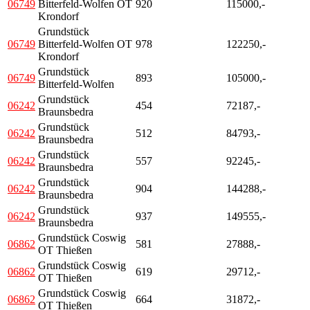
06749
Bitterfeld-Wolfen OT
920
115000,-
Krondorf
Grundstück
06749
Bitterfeld-Wolfen OT
978
122250,-
Krondorf
Grundstück
06749
893
105000,-
Bitterfeld-Wolfen
Grundstück
06242
454
72187,-
Braunsbedra
Grundstück
06242
512
84793,-
Braunsbedra
Grundstück
06242
557
92245,-
Braunsbedra
Grundstück
06242
904
144288,-
Braunsbedra
Grundstück
06242
937
149555,-
Braunsbedra
Grundstück Coswig
06862
581
27888,-
OT Thießen
Grundstück Coswig
06862
619
29712,-
OT Thießen
Grundstück Coswig
06862
664
31872,-
OT Thießen