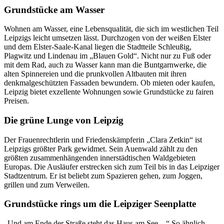
Grundstücke am Wasser
Wohnen am Wasser, eine Lebensqualität, die sich im westlichen Teil
Leipzigs leicht umsetzen lässt. Durchzogen von der weißen Elster
und dem Elster-Saale-Kanal liegen die Stadtteile Schleußig,
Plagwitz und Lindenau im „Blauen Gold“. Nicht nur zu Fuß oder
mit dem Rad, auch zu Wasser kann man die Buntgarnwerke, die
alten Spinnereien und die prunkvollen Altbauten mit ihren
denkmalgeschützten Fassaden bewundern. Ob mieten oder kaufen,
Leipzig bietet exzellente Wohnungen sowie Grundstücke zu fairen
Preisen.
Die grüne Lunge von Leipzig
Der Frauenrechtlerin und Friedenskämpferin „Clara Zetkin“ ist
Leipzigs größter Park gewidmet. Sein Auenwald zählt zu den
größten zusammenhängenden innerstädtischen Waldgebieten
Europas. Die Ausläufer erstrecken sich zum Teil bis in das Leipziger
Stadtzentrum. Er ist beliebt zum Spazieren gehen, zum Joggen,
grillen und zum Verweilen.
Grundstücke rings um die Leipziger Seenplatte
„Und am Ende der Straße steht das Haus am See…“ So ähnlich