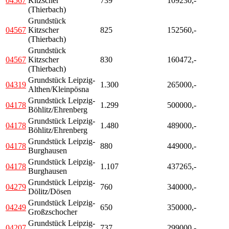
04567
Kitzscher
739
109230,-
(Thierbach)
Grundstück
04567
Kitzscher
825
152560,-
(Thierbach)
Grundstück
04567
Kitzscher
830
160472,-
(Thierbach)
Grundstück Leipzig-
04319
1.300
265000,-
Althen/Kleinpösna
Grundstück Leipzig-
04178
1.299
500000,-
Böhlitz/Ehrenberg
Grundstück Leipzig-
04178
1.480
489000,-
Böhlitz/Ehrenberg
Grundstück Leipzig-
04178
880
449000,-
Burghausen
Grundstück Leipzig-
04178
1.107
437265,-
Burghausen
Grundstück Leipzig-
04279
760
340000,-
Dölitz/Dösen
Grundstück Leipzig-
04249
650
350000,-
Großzschocher
Grundstück Leipzig-
04207
737
299000,-