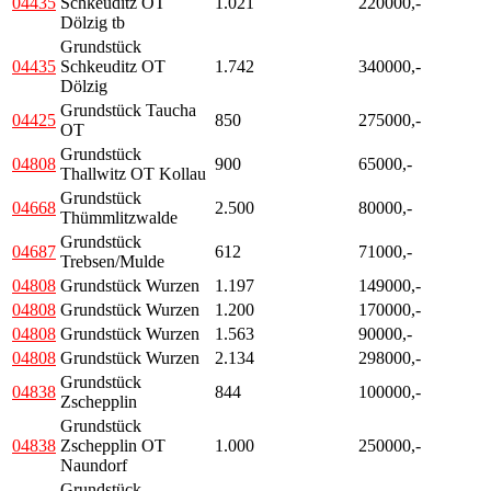
04435
Schkeuditz OT
1.021
220000,-
Dölzig tb
Grundstück
04435
Schkeuditz OT
1.742
340000,-
Dölzig
Grundstück Taucha
04425
850
275000,-
OT
Grundstück
04808
900
65000,-
Thallwitz OT Kollau
Grundstück
04668
2.500
80000,-
Thümmlitzwalde
Grundstück
04687
612
71000,-
Trebsen/Mulde
04808
Grundstück Wurzen
1.197
149000,-
04808
Grundstück Wurzen
1.200
170000,-
04808
Grundstück Wurzen
1.563
90000,-
04808
Grundstück Wurzen
2.134
298000,-
Grundstück
04838
844
100000,-
Zschepplin
Grundstück
04838
Zschepplin OT
1.000
250000,-
Naundorf
Grundstück