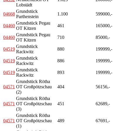
Lobstädt
Grundstück
04668
1.100
599000,-
Parthenstein
Grundstück Pegau
04460
461
165000,-
OT Kitzen
Grundstück Pegau
04460
710
85000,-
OT Kitzen
Grundstück
04519
880
199999,-
Rackwitz
Grundstück
04519
886
199999,-
Rackwitz
Grundstück
04519
893
199999,-
Rackwitz
Grundstück Rötha
04571
OT Großpötzschau
404
56156,-
(2)
Grundstück Rötha
04571
OT Großpötzschau
451
62689,-
(3)
Grundstück Rötha
04571
OT Großpötzschau
489
67691,-
(1)