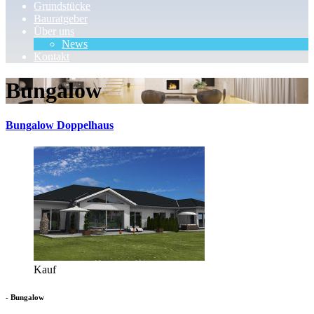
Grundstücke
Bauratgeber
Über uns
News
Kontakt
Bungalow
Bungalow Doppelhaus
Kauf
- Bungalow