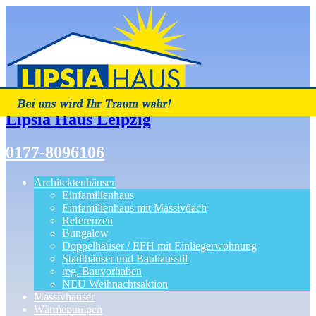
Lipsia Haus Leipzig
0177-8096106
Architektenhäuser
Einfamilienhaus
Einfamilienhaus mit Massivdach
Referenzen
Bungalow
Doppelhäuser / EFH mit Einliegerwohnung
Stadthäuser und Bauhausstil
reg. Bauvorhaben
NEU Weihnachtsaktion
Massivhäuser
Wärmepumpen