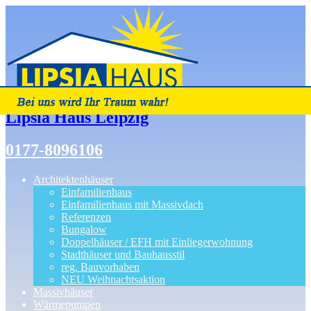
Lipsia Haus Leipzig
0177-8096106
Architektenhäuser
Einfamilienhaus
Einfamilienhaus mit Massivdach
Referenzen
Bungalow
Doppelhäuser / EFH mit Einliegerwohnung
Stadthäuser und Bauhausstil
reg. Bauvorhaben
NEU Weihnachtsaktion
Massivhäuser
Wärmepumpen