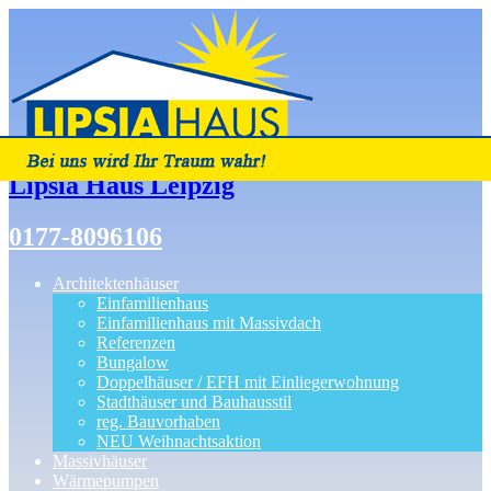
Lipsia Haus Leipzig
0177-8096106
Architektenhäuser
Einfamilienhaus
Einfamilienhaus mit Massivdach
Referenzen
Bungalow
Doppelhäuser / EFH mit Einliegerwohnung
Stadthäuser und Bauhausstil
reg. Bauvorhaben
NEU Weihnachtsaktion
Massivhäuser
Wärmepumpen