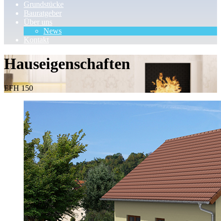
Grundstücke
Bauratgeber
Über uns
News
Kontakt
Hauseigenschaften
EFH 150