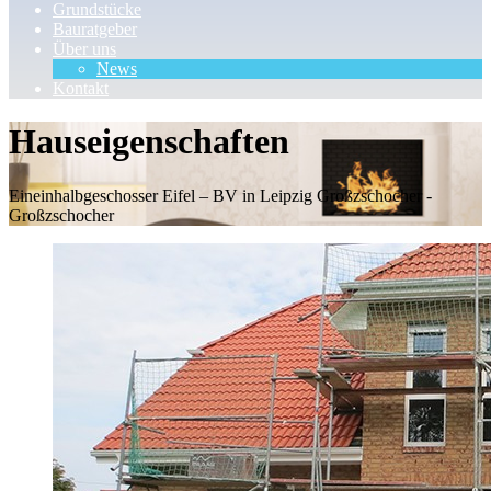
Grundstücke
Bauratgeber
Über uns
News
Kontakt
Hauseigenschaften
Eineinhalbgeschosser Eifel – BV in Leipzig Großzschocher -
Großzschocher