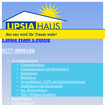
Lipsia Haus Leipzig
0177-8096106
Architektenhäuser
Einfamilienhaus
Einfamilienhaus mit Massivdach
Referenzen
Bungalow
Doppelhäuser / EFH mit Einliegerwohnung
Stadthäuser und Bauhausstil
reg. Bauvorhaben
NEU Weihnachtsaktion
Massivhäuser
Wärmepumpen